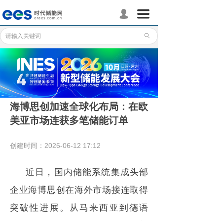
首页
끀
넙
储能分会
ꄙ
储能政策
储能应用
储能技术
海博思创加速全球化布局：在欧
美亚市场连获多笔储能订单
标准体系
行业动态
创建时间：
2026-06-12
17:12
企业动态
近日，国内储能系统集成头部
国际储能
企业海博思创在海外市场接连取得
突破性进展。从马来西亚到德语
数据统计