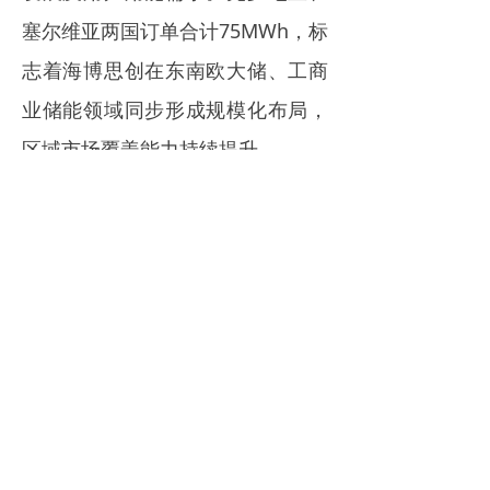
塞尔维亚两国订单合计75MWh，标
志着海博思创在东南欧大储、工商
业储能领域同步形成规模化布局，
区域市场覆盖能力持续提升。
斩获美国2GWh储能大单
近日，海博思创成功签订合计
约2GWh的储能项目大单，创下公
司进入美国市场以来的重要里程
碑。
此次合作方为一家总部位于纽