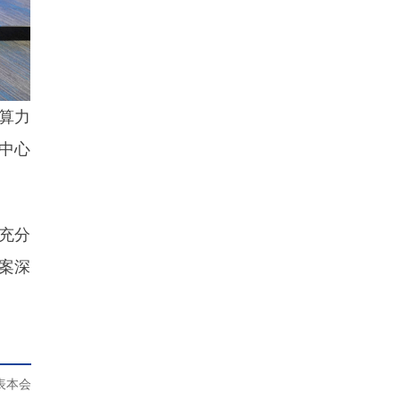
算力
中心
充分
案深
表本会