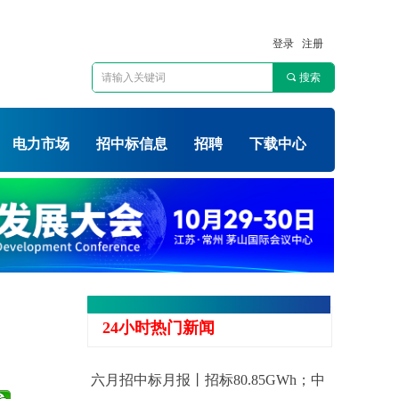
登录
注册
끠
搜索
电力市场
招中标信息
招聘
下载中心
24小时热门新闻
六月招中标月报丨招标80.85GWh；中