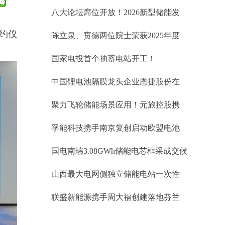
标34.60GWh、锂电储能EPC中标均价
八大论坛席位开放！2026新型储能发
1.019元/Wh；储能系统0.764元/Wh
展大会(INES2026)演讲嘉宾正式征集
签约仪
陈立泉、贲德两位院士荣获2025年度
国家最高科学技术奖
国家电投首个抽蓄电站开工！
中国锂电池隔膜龙头企业恩捷股份在
匈牙利被勒令暂停生产
聚力飞轮储能场景应用！元旅控股携
手武汉大全能源开拓台区储能蓝海市
孚能科技携手南京复创启动欧盟电池
场
护照项目
国电南瑞3.08GWh储能电芯框采成交候
选人公示
山西最大电网侧独立储能电站一次性
并网成功！易储数智激活华北绿能新
联盛新能源携手周大福创建落地芬兰
引擎
储能项目 开启欧洲绿色储能协同新征
程