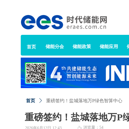
储能分会
储能政策
储能应用
首页
首页
ꄲ
重磅签约！盐城落地万P绿色智算中心
重磅签约！盐城落地万P
浏览量：
54
ꄘ
2026年6月12日
12:43