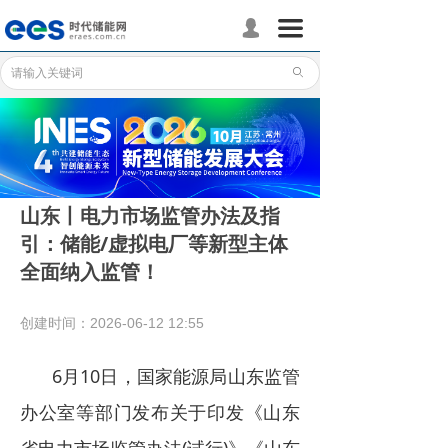
首页
끀
넙
储能分会
ꄙ
储能政策
储能应用
储能技术
山东丨电力市场监管办法及指
引：储能/虚拟电厂等新型主体
标准体系
全面纳入监管！
行业动态
创建时间：
2026-06-12
12:55
企业动态
6月10日，国家能源局山东监管
国际储能
办公室等部门发布关于印发《山东
数据统计