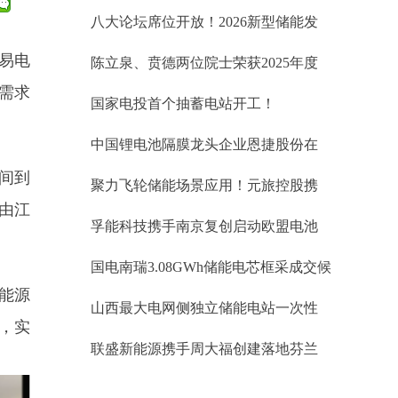
标34.60GWh、锂电储能EPC中标均价
八大论坛席位开放！2026新型储能发
1.019元/Wh；储能系统0.764元/Wh
展大会(INES2026)演讲嘉宾正式征集
易电
陈立泉、贲德两位院士荣获2025年度
国家最高科学技术奖
需求
国家电投首个抽蓄电站开工！
中国锂电池隔膜龙头企业恩捷股份在
匈牙利被勒令暂停生产
间到
聚力飞轮储能场景应用！元旅控股携
手武汉大全能源开拓台区储能蓝海市
由江
孚能科技携手南京复创启动欧盟电池
场
护照项目
国电南瑞3.08GWh储能电芯框采成交候
选人公示
能源
山西最大电网侧独立储能电站一次性
，实
并网成功！易储数智激活华北绿能新
联盛新能源携手周大福创建落地芬兰
引擎
储能项目 开启欧洲绿色储能协同新征
程