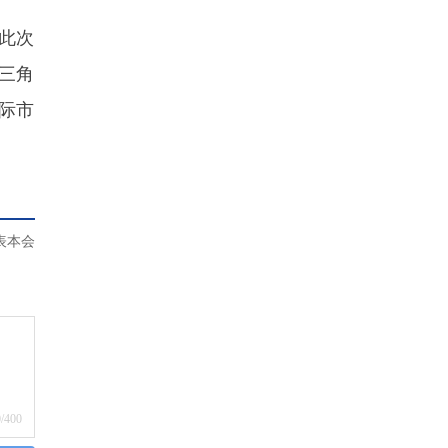
。此次
三角
际市
表本会
0
/400