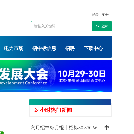
登录
注册
끠
搜索
电力市场
招中标信息
招聘
下载中心
24小时热门新闻
六月招中标月报丨招标80.85GWh；中