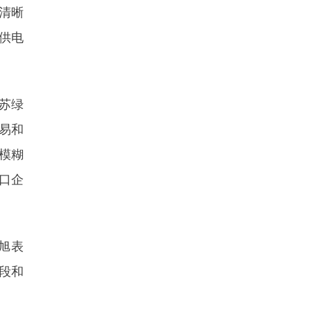
清晰
供电
苏绿
交易和
模糊
口企
旭表
段和