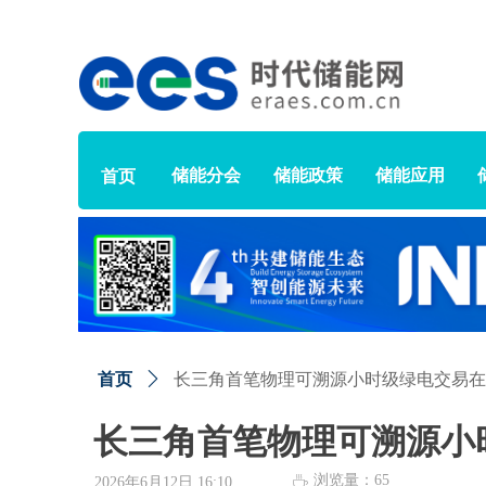
储能分会
储能政策
储能应用
首页
首页
ꄲ
长三角首笔物理可溯源小时级绿电交易在
长三角首笔物理可溯源小
浏览量：
65
ꄘ
2026年6月12日
16:10