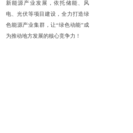
新能源产业发展，依托储能、风
电、光伏等项目建设，全力打造绿
色能源产业集群，让“绿色动能”成
为推动地方发展的核心竞争力！
来源｜活力奈曼
免责申明：
凡注明“来源：XXX”的消息均转载自其它
媒体，版权归原媒体及其作者所有。转载目的在于充
分传递行业资讯，并不代表本会赞同其观点和对其真
实性负责。如有侵权，请联系我们删稿
18811449116。
推荐阅读
六月招中标月报丨招标80.85GWh；中标34.60GWh、锂电储能EPC中标均价1.019元/Wh；储能系统0.764元/Wh
据中国电池工业协会储能分会及时代储能网不完全统
计，本月（6月1日-30日）储能招中标项目共177
个，其中，招标项目100个，16.41GW/80.85GWh；
2026-07-08
100
넶