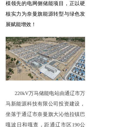
模领先的电网侧储能项目，正以硬
电力市场
核实力为奈曼旗能源转型与绿色发
招中标信息
展赋能增效！
招聘
220kV万马储能电站由通辽市万
马新能源科技有限公司投资建设，
坐落于通辽市奈曼旗大沁他拉镇巴
嘎波日和嘎查
，距通辽市区190公