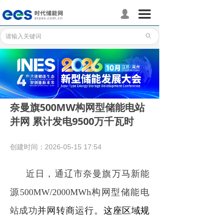
首页
끀
넙
储能分会
ꄙ
储能政策
储能应用
储能技术
奈曼旗500MW构网型储能电站
并网 累计发电9500万千瓦时
标准体系
行业动态
创建时间：
2026-05-15
17:54
企业动态
近日，通辽市奈曼旗万马新能
国际储能
源500MW/2000MWh构网型储能电
站成功
并网
转商运行。
这座区域规
数据统计