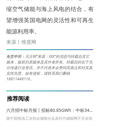
缩空气储能与海上风电的结合，有
望增强英国电网的灵活性和可再生
能源利用率。
来源丨维度网
免责申明：
凡注明“来源：XXX”的消息均转载自其它
媒体，版权归原媒体及其作者所有。转载目的在于充
分传递行业资讯，并不代表本会赞同其观点和对其真
实性负责。如有侵权，请联系我们删稿
18811449116。
推荐阅读
六月招中标月报丨招标80.85GWh；中标34.60GWh、锂电储能EPC中标均价1.019元/Wh；储能系统0.764元/Wh
据中国电池工业协会储能分会及时代储能网不完全统
计，本月（6月1日-30日）储能招中标项目共177
个，其中，招标项目100个，16.41GW/80.85GWh；
2026-07-08
98
넶
中标项目77个，11.88GW/34.60GWh。锂电储能EP