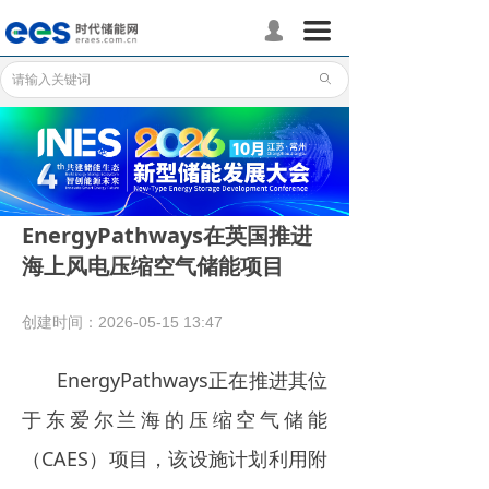
首页
끀
넙
储能分会
ꄙ
储能政策
储能应用
储能技术
EnergyPathways在英国推进
海上风电压缩空气储能项目
标准体系
行业动态
创建时间：
2026-05-15
13:47
企业动态
EnergyPathways正在推进其位
国际储能
于东爱尔兰海的压缩空气储能
（CAES）项目，该设施计划利用附
数据统计