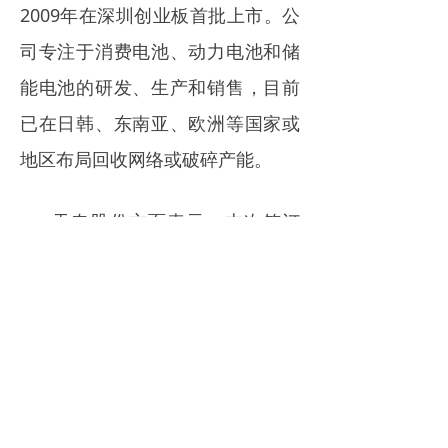
2009年在深圳创业板首批上市。公
司专注于消费电池、动力电池和储
能电池的研发、生产和销售，目前
已在日韩、东南亚、欧洲等国家或
地区布局回收网络或破碎产能。
天奇股份方面表示，本次签订
的战略合作框架协议为意向性文
件，不涉及具体交易金额，无需提
交公司董事会或股东大会审议，预
计将对公司本年度及未来的经营情
况产生积极影响。
来源|中国电池工业网