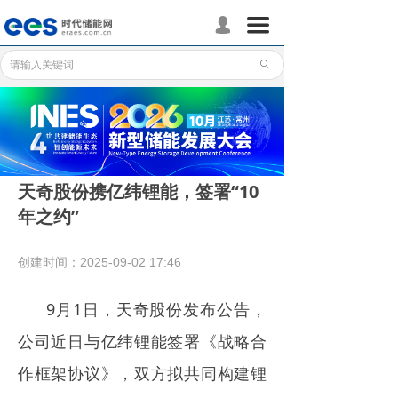
首页
끀
넙
储能分会
ꄙ
储能政策
储能应用
储能技术
天奇股份携亿纬锂能，签署“10
年之约”
标准体系
行业动态
创建时间：
2025-09-02
17:46
企业动态
9月1日，天奇股份发布公告，
国际储能
公司近日与亿纬锂能签署《战略合
作框架协议》，双方拟共同构建锂
数据统计