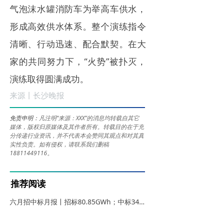
气泡沫水罐消防车为举高车供水，
形成高效供水体系。整个演练指令
清晰、行动迅速、配合默契。在大
家的共同努力下，“火势”被扑灭，
演练取得圆满成功。
来源丨长沙晚报
免责申明：
凡注明“来源：XXX”的消息均转载自其它
媒体，版权归原媒体及其作者所有。转载目的在于充
分传递行业资讯，并不代表本会赞同其观点和对其真
实性负责。如有侵权，请联系我们删稿
18811449116。
推荐阅读
六月招中标月报丨招标80.85GWh；中标34.60GWh、锂电储能EPC中标均价1.019元/Wh；储能系统0.764元/Wh
据中国电池工业协会储能分会及时代储能网不完全统