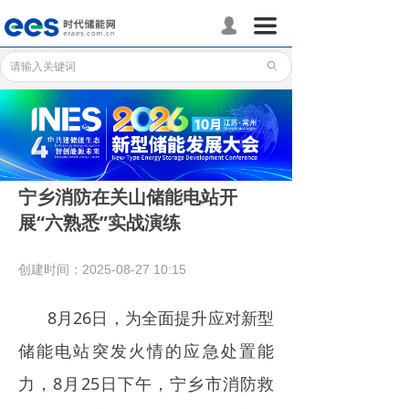
首页
끀
넙
储能分会
ꄙ
储能政策
储能应用
储能技术
宁乡消防在关山储能电站开
展“六熟悉”实战演练
标准体系
行业动态
创建时间：
2025-08-27
10:15
企业动态
8月26日，为全面提升应对新型
国际储能
储能电站突发火情的应急处置能
力，8月25日下午，宁乡市消防救
数据统计