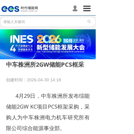
首页
끀
넙
储能分会
ꄙ
储能政策
储能应用
储能技术
中车株洲所2GW储能PCS框采
标准体系
创建时间：
2026-04-30
14:18
行业动态
4月29日，中车株洲所发布综能
企业动态
储能2GW KC项目PCS框架采购，采
国际储能
购人为中车株洲电力机车研究所有
数据统计
限公司综合能源事业部。