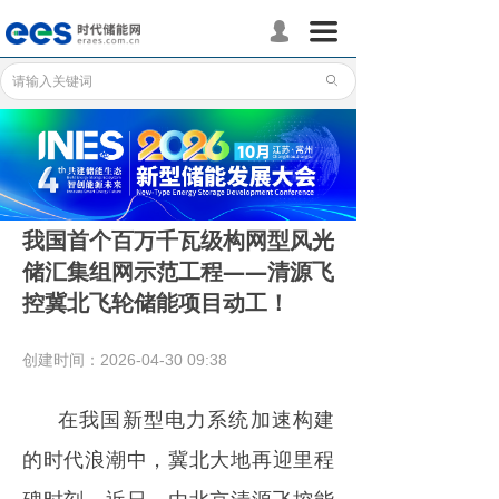
首页
끀
넙
储能分会
ꄙ
储能政策
储能应用
储能技术
我国首个百万千瓦级构网型风光
储汇集组网示范工程——清源飞
标准体系
控冀北飞轮储能项目动工！
行业动态
创建时间：
2026-04-30
09:38
企业动态
在我国新型电力系统加速构建
国际储能
的时代浪潮中，冀北大地再迎里程
数据统计