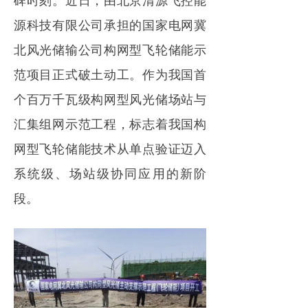
碑时刻。近日，由北京清源飞控能
电力市场
源科技有限公司承担的国家电网冀
招中标信息
北风光储输公司构网型飞轮储能示
范项目正式破土动工。作为我国首
招聘
个百万千瓦级构网型风光储场站与
汇集组网示范工程，标志着我国构
网型飞轮储能技术从单点验证迈入
系统级、场站级协同应用的新阶
段。