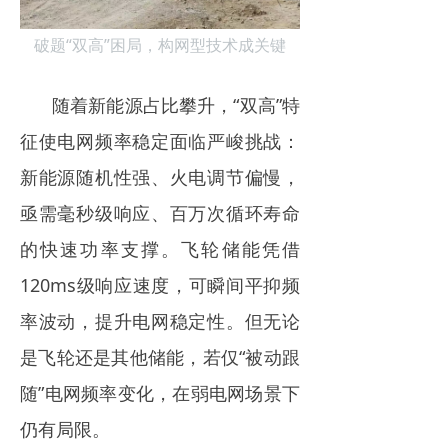
破题“双高”困局，构网型技术成关键
随着新能源占比攀升，“双高”特
征使电网频率稳定面临严峻挑战：
新能源随机性强、火电调节偏慢，
亟需毫秒级响应、百万次循环寿命
的快速功率支撑。飞轮储能凭借
120ms级响应速度，可瞬间平抑频
率波动，提升电网稳定性。但无论
是飞轮还是其他储能，若仅“被动跟
随”电网频率变化，在弱电网场景下
仍有局限。