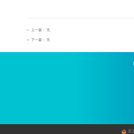
上一篇：
无
ꂃ
下一篇：
无
ꁹ
京公