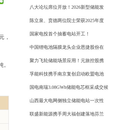
标34.60GWh、锂电储能EPC中标均价
八大论坛席位开放！2026新型储能发
1.019元/Wh；储能系统0.764元/Wh
展大会(INES2026)演讲嘉宾正式征集
陈立泉、贲德两位院士荣获2025年度
国家最高科学技术奖
国家电投首个抽蓄电站开工！
元，
中国锂电池隔膜龙头企业恩捷股份在
匈牙利被勒令暂停生产
聚力飞轮储能场景应用！元旅控股携
吨。
手武汉大全能源开拓台区储能蓝海市
孚能科技携手南京复创启动欧盟电池
场
护照项目
国电南瑞3.08GWh储能电芯框采成交候
选人公示
山西最大电网侧独立储能电站一次性
并网成功！易储数智激活华北绿能新
联盛新能源携手周大福创建落地芬兰
引擎
储能项目 开启欧洲绿色储能协同新征
程