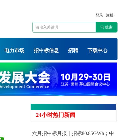
登录
注册
끠
搜索
电力市场
招中标信息
招聘
下载中心
24小时热门新闻
！
六月招中标月报丨招标80.85GWh；中