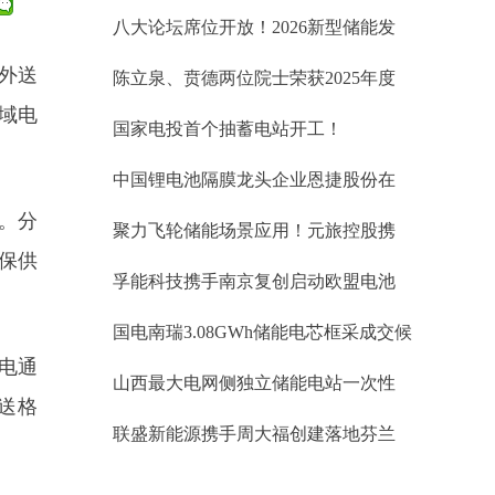
标34.60GWh、锂电储能EPC中标均价
八大论坛席位开放！2026新型储能发
1.019元/Wh；储能系统0.764元/Wh
展大会(INES2026)演讲嘉宾正式征集
区外送
陈立泉、贲德两位院士荣获2025年度
国家最高科学技术奖
区域电
国家电投首个抽蓄电站开工！
中国锂电池隔膜龙头企业恩捷股份在
匈牙利被勒令暂停生产
%。分
聚力飞轮储能场景应用！元旅控股携
手武汉大全能源开拓台区储能蓝海市
保供
孚能科技携手南京复创启动欧盟电池
场
护照项目
国电南瑞3.08GWh储能电芯框采成交候
选人公示
电通
山西最大电网侧独立储能电站一次性
送格
并网成功！易储数智激活华北绿能新
联盛新能源携手周大福创建落地芬兰
引擎
储能项目 开启欧洲绿色储能协同新征
程