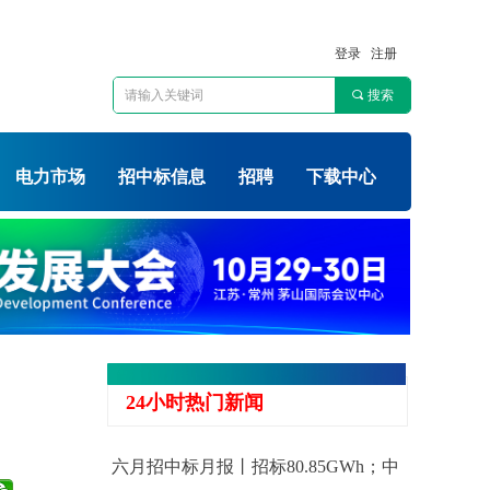
登录
注册
끠
搜索
电力市场
招中标信息
招聘
下载中心
24小时热门新闻
六月招中标月报丨招标80.85GWh；中