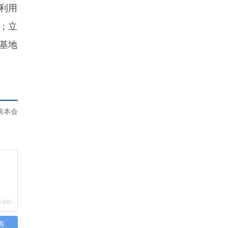
分利用
；立
基地
表本会
0
/400
表