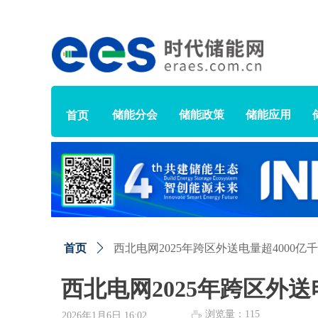
储能分会
储能政策
储能应用
首页
首页
ꄲ
西北电网2025年跨区外送电量超4000亿
西北电网2025年跨区外送
浏览量：
115
ꄘ
2026年1月6日
16:02