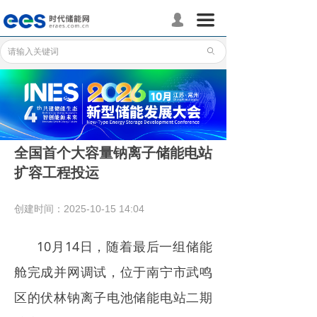
首页
끀
넙
储能分会
ꄙ
储能政策
储能应用
储能技术
全国首个大容量钠离子储能电站
扩容工程投运
标准体系
行业动态
创建时间：
2025-10-15
14:04
企业动态
10月14日，随着最后一组储能
国际储能
舱完成并网调试，位于南宁市武鸣
区的伏林钠离子电池储能电站二期
数据统计