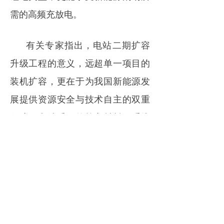
需的高频充放电。
有关专家指出，电站二期扩容
升级工程的意义，远超单一项目的
装机扩容，更在于为我国新能源发
展提供资源安全与技术自主的双重
保障。电站采用的核心材料、系统
集成技术均拥有完全自主知识产
权，项目团队已形成60项发明专
利，制定3项行业标准，填补了钠离
子电池储能领域的技术空白，让我
国在储能技术竞争中占据主动。