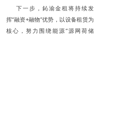
下一步，鈊渝金租将持续发
挥“融资+融物”优势，以设备租赁为
核心，努力围绕能源“源网荷储
用”全产业链开展行业研究和专业化
经营，主动挖掘服务储能应用和分
布式能源等多个绿色金融场景，为
企业储能项目建设提供中长期融
资，助力新型能源体系建设。
来源｜jack 看租赁
免责申明：
凡注明“来源：XXX”的消息均转载自其它
媒体，版权归原媒体及其作者所有。转载目的在于充
分传递行业资讯，并不代表本会赞同其观点和对其真
实性负责。如有侵权，请联系我们删稿
18811449116。