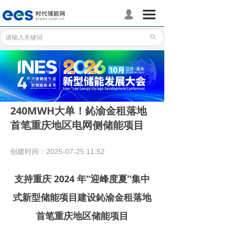
首页
끀
넙
储能分会
ꄙ
储能政策
储能应用
储能技术
240MWH大单！鈊渝金租落地
首笔重庆地区电网侧储能项目
标准体系
行业动态
创建时间：
2025-07-25
11:52
企业动态
支持重庆 2024 年“迎峰度夏”集中
国际储能
式新型储能项目建设鈊渝金租落地
首笔重庆地区储能项目
数据统计