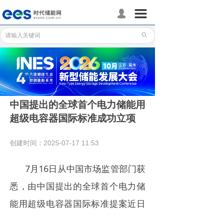
首页
끀
넙
储能分会
ꄙ
储能政策
储能应用
储能技术
中国提出的全球首个电力储能用
超级电容器国际标准成功立项
标准体系
行业动态
创建时间：
2025-07-17
11:53
企业动态
7月16日从中国市场监管部门获
国际储能
悉，由中国提出的全球首个电力储
能用超级电容器国际标准提案近日
数据统计