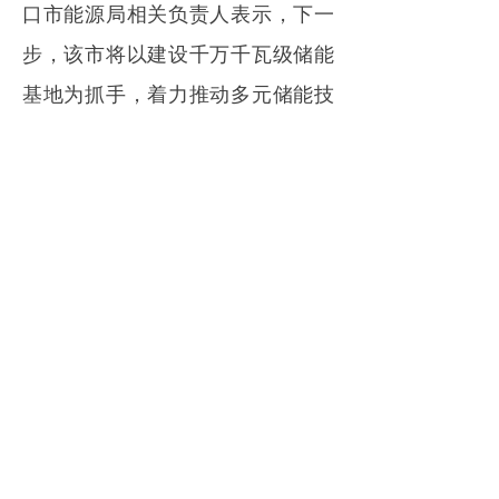
口市能源局相关负责人表示，下一
步，该市将以建设千万千瓦级储能
基地为抓手，着力推动多元储能技
术、相关制造产业在当地落地，加
速构建需求合理化、开发绿色化、
供应多元化、调配智能化、利用高
效化的新型能源产业体系。
来源｜无线石家庄
免责申明：
凡注明“来源：XXX”的消息均转载自其它
媒体，版权归原媒体及其作者所有。转载目的在于充
分传递行业资讯，并不代表本会赞同其观点和对其真
实性负责。如有侵权，请联系我们删稿
18811449116。
推荐阅读