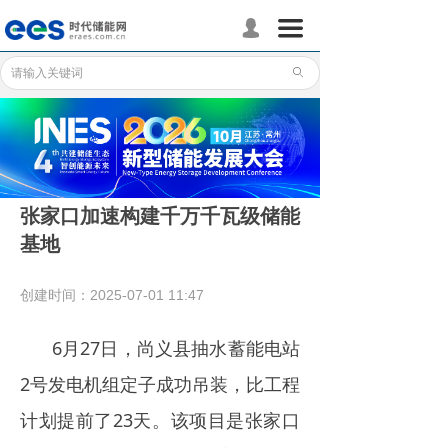
首页
끀
넙
储能分会
ꄙ
储能政策
储能应用
储能技术
张家口加速构建千万千瓦级储能
基地
标准体系
行业动态
创建时间：
2025-07-01
11:47
企业动态
6月27日，尚义县抽水蓄能电站
国际储能
2号发电机组定子成功吊装，比工程
计划提前了23天。该项目是张家口
数据统计