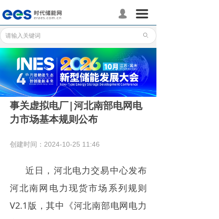
首页
끀
넙
储能分会
ꄙ
储能政策
储能应用
储能技术
事关虚拟电厂|河北南部电网电
力市场基本规则公布
标准体系
行业动态
创建时间：
2024-10-25
11:46
企业动态
近日，河北电力交易中心发布
国际储能
河北南网电力现货市场系列规则
V2.1版，其中《河北南部电网电力
数据统计