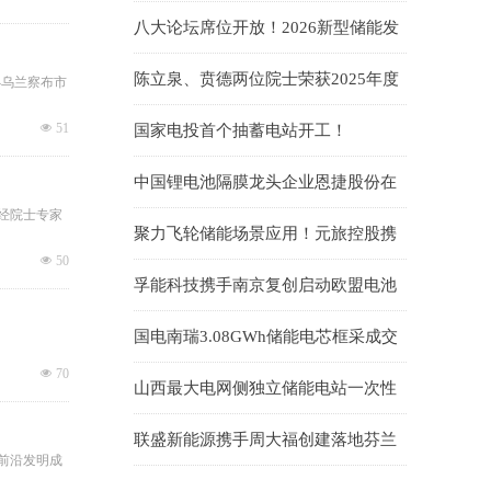
标34.60GWh、锂电储能EPC中标均价
八大论坛席位开放！2026新型储能发
1.019元/Wh；储能系统0.764元/Wh
展大会(INES2026)演讲嘉宾正式征集
陈立泉、贲德两位院士荣获2025年度
—乌兰察布市
国家最高科学技术奖
넶
51
国家电投首个抽蓄电站开工！
中国锂电池隔膜龙头企业恩捷股份在
匈牙利被勒令暂停生产
经院士专家
聚力飞轮储能场景应用！元旅控股携
手武汉大全能源开拓台区储能蓝海市
넶
50
孚能科技携手南京复创启动欧盟电池
场
护照项目
国电南瑞3.08GWh储能电芯框采成交
候选人公示
넶
70
山西最大电网侧独立储能电站一次性
并网成功！易储数智激活华北绿能新
联盛新能源携手周大福创建落地芬兰
引擎
前沿发明成
储能项目 开启欧洲绿色储能协同新征