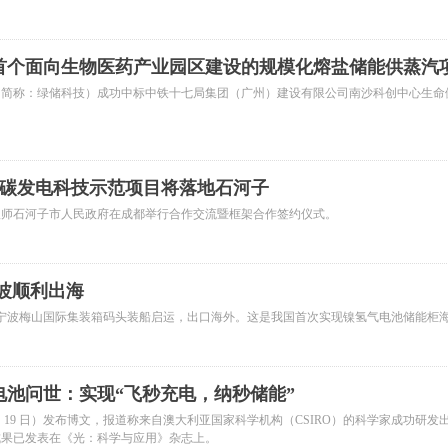
首个面向生物医药产业园区建设的规模化熔盐储能供蒸汽
司（简称：绿储科技）成功中标中铁十七局集团（广州）建设有限公司南沙科创中心生命
。
化碳发电科技示范项目将落地石河子
八师石河子市人民政府在成都举行合作交流暨框架合作签约仪式。
波顺利出海
在宁波梅山国际集装箱码头装船启运，出口海外。这是我国首次实现镍氢气电池储能柜
池问世：实现“飞秒充电，纳秒储能”
3 月 19 日）发布博文，报道称来自澳大利亚国家科学机构（CSIRO）的科学家成功研
成果已发表在《光：科学与应用》杂志上。