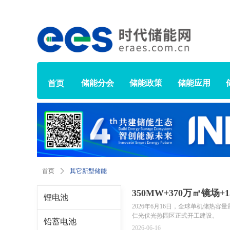
储能分会
储能政策
储能应用
首页
其它新型储能
首页
ꄲ
350MW+370万㎡镜
锂电池
设！
2026年6月16日，全球单机储热
仁光伏光热园区正式开工建设。
铅蓄电池
2026-06-16