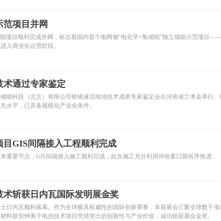
示范项目并网
Wh储能项目顺利完成并网，标志着国内首个电网侧“电化学+氢储能”独立储能示范项目—
式进入商业化运营阶段。
技术通过专家鉴定
海储能科技（北京）有限公司铁铬液流电池技术成果专家鉴定会在河南省兰考县举行。
领先水平，已具备规模化产业化条件。
目GIS间隔接入工程顺利完成
来重要节点，GIS间隔接入施工顺利完成，此次施工充分利用停电窗口期有序推进。
技术斩获日内瓦国际发明展金奖
瑞士日内瓦顺利落幕。作为全球极具权威性的国际创新赛事，本届展会汇聚全球数千项
新材料新型钾离子电池技术项目凭借突出的创新性与产业价值，成功斩获展会金奖。