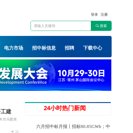
登录
注册
끠
搜索
电力市场
招中标信息
招聘
下载中心
24小时热门新闻
开工建
尔木市乌图美
六月招中标月报丨招标80.85GWh；中
넶
50