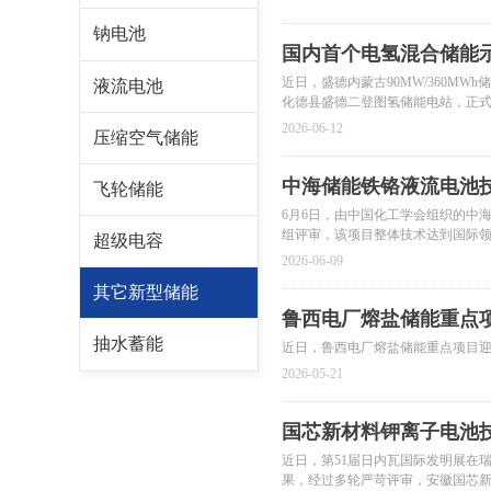
钠电池
国内首个电氢混合储能
近日，盛德内蒙古90MW/360M
液流电池
化德县盛德二登图氢储能电站，正
2026-06-12
压缩空气储能
中海储能铁铬液流电池
飞轮储能
6月6日，由中国化工学会组织的中
组评审，该项目整体技术达到国际
超级电容
2026-06-09
其它新型储能
鲁西电厂熔盐储能重点项
抽水蓄能
近日，鲁西电厂熔盐储能重点项目迎
2026-05-21
国芯新材料钾离子电池
近日，第51届日内瓦国际发明展在
果，经过多轮严苛评审，安徽国芯