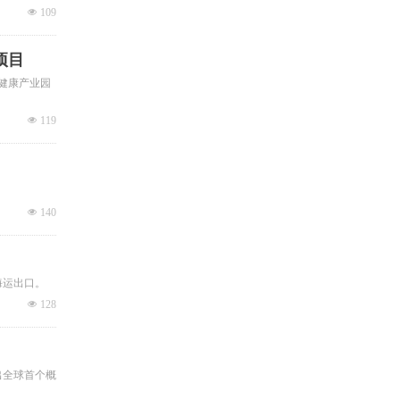
程
넶
109
项目
健康产业园
넶
119
넶
140
海运出口。
넶
128
发出全球首个概